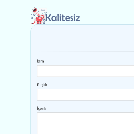
İsim
Başlık
İçerik