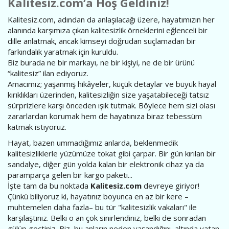
Kalitesiz.com’a Hoş Geldiniz!
Kalitesiz.com, adından da anlaşılacağı üzere, hayatımızın her
alanında karşımıza çıkan kalitesizlik örneklerini eğlenceli bir
dille anlatmak, ancak kimseyi doğrudan suçlamadan bir
farkındalık yaratmak için kuruldu.
Biz burada ne bir markayı, ne bir kişiyi, ne de bir ürünü
“kalitesiz” ilan ediyoruz.
Amacımız; yaşanmış hikâyeler, küçük detaylar ve büyük hayal
kırıklıkları üzerinden, kalitesizliğin size yaşatabileceği tatsız
sürprizlere karşı önceden ışık tutmak. Böylece hem sizi olası
zararlardan korumak hem de hayatınıza biraz tebessüm
katmak istiyoruz.
Hayat, bazen ummadığımız anlarda, beklenmedik
kalitesizliklerle yüzümüze tokat gibi çarpar. Bir gün kırılan bir
sandalye, diğer gün yolda kalan bir elektronik cihaz ya da
paramparça gelen bir kargo paketi...
İşte tam da bu noktada
Kalitesiz.com
devreye giriyor!
Çünkü biliyoruz ki, hayatınız boyunca en az bir kere –
muhtemelen daha fazla– bu tür "kalitesizlik vakaları" ile
karşılaştınız. Belki o an çok sinirlendiniz, belki de sonradan
gülüp geçtiniz. Biz, bu anların neden yaşandığını, altında yatan